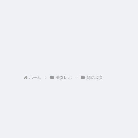
ホーム
演奏レポ
賛助出演