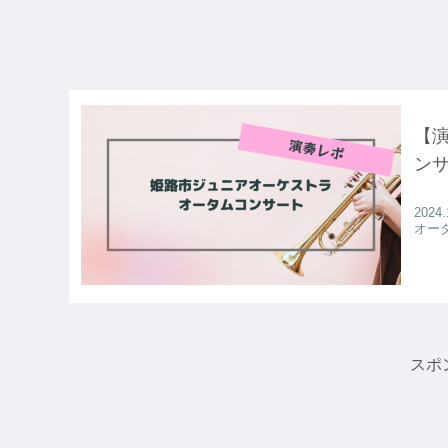
【
ン
202
オー
スポ