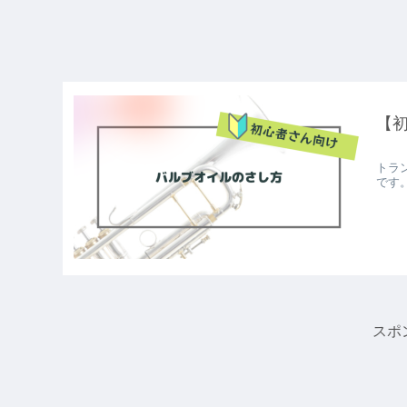
【
トラ
です
スポ